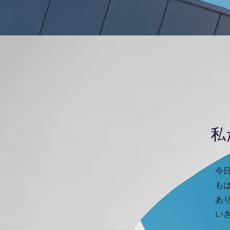
​
今
も
あ
い