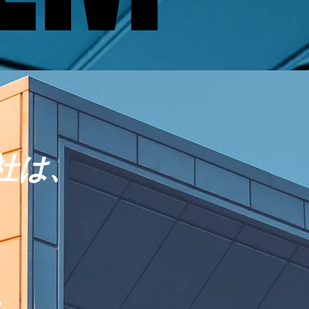
社は、
。