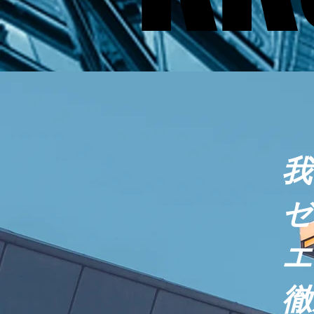
​
ゼ
エ
徹